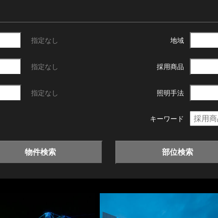
指定なし
地域
指定なし
採用商品
指定なし
照明手法
キーワード
物件検索
部位検索