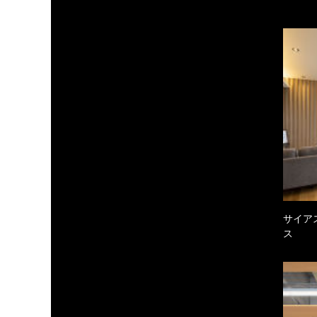
サイア
ス