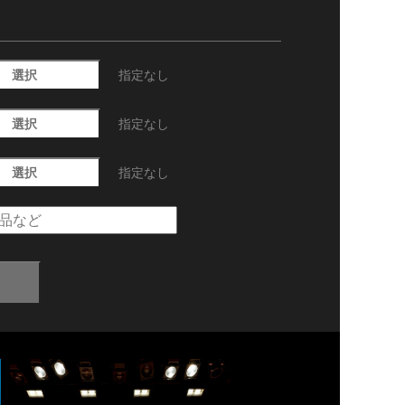
選択
指定なし
選択
指定なし
選択
指定なし