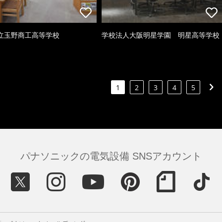
立玉野商工高等学校
学校法人大阪明星学園 明星高等学校
1
2
3
4
5
パナソニックの電気設備 SNSアカウント