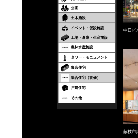
公園
土木施設
イベント・仮設施設
中日ビ
工場・倉庫・生産施設
農林水産施設
タワー・モニュメント
集合住宅
集合住宅（改修）
戸建住宅
その他
藤枝市