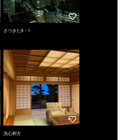
さつきた8・1
洗心和方