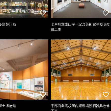
ル建替計画
七戸町立鷹山宇一記念美術館等照明改
修工事
郷土博物館
宇部商業高校屋内運動場照明器具改修
工事