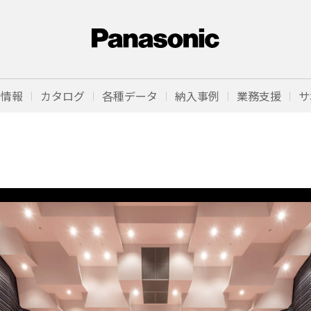
品情報
カタログ
各種データ
納入事例
業務支援
サ