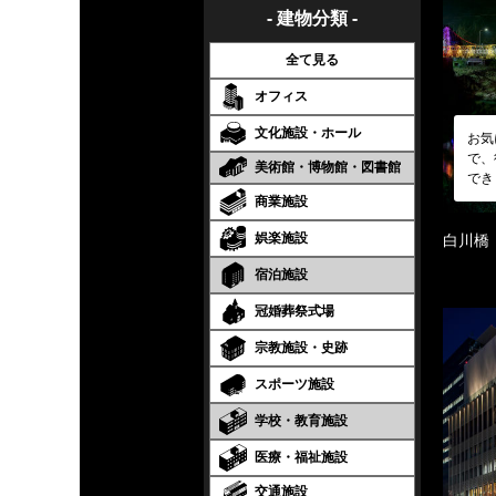
- 建物分類 -
全て見る
オフィス
文化施設・ホール
お気
で、
美術館・博物館・図書館
でき
商業施設
娯楽施設
白川橋
宿泊施設
冠婚葬祭式場
宗教施設・史跡
スポーツ施設
学校・教育施設
医療・福祉施設
交通施設