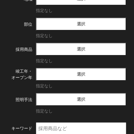
指定なし
選択
部位
指定なし
選択
採用商品
指定なし
竣工年・
選択
オープン年
指定なし
選択
照明手法
指定なし
キーワード