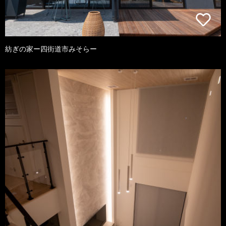
紡ぎの家ー四街道市みそらー