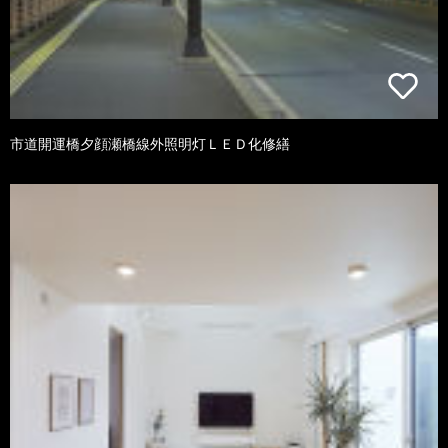
市道開運橋夕顔瀬橋線外照明灯ＬＥＤ化修繕