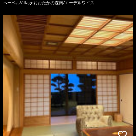
ヘーベルVillageおおたかの森南/エーデルワイス