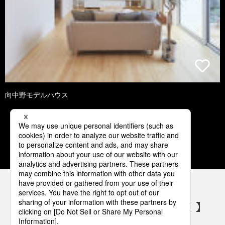
向中野モデルハウス
1
2
3
4
5
パナソニックの電気設備 SNSアカウント