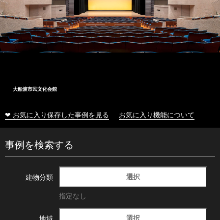
大船渡市民文化会館
❤ お気に入り保存した事例を見る
お気に入り機能について
事例を検索する
選択
建物分類
指定なし
選択
地域