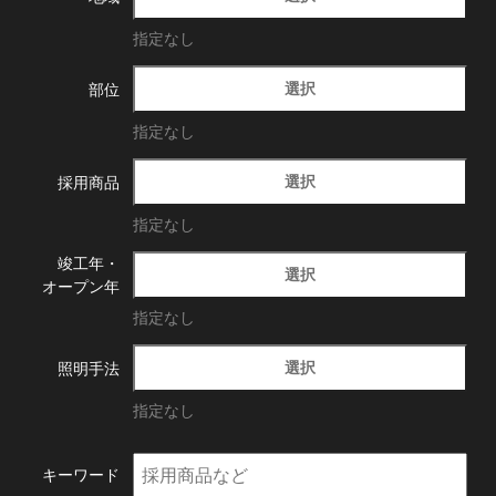
指定なし
選択
部位
指定なし
選択
採用商品
指定なし
竣工年・
選択
オープン年
指定なし
選択
照明手法
指定なし
キーワード