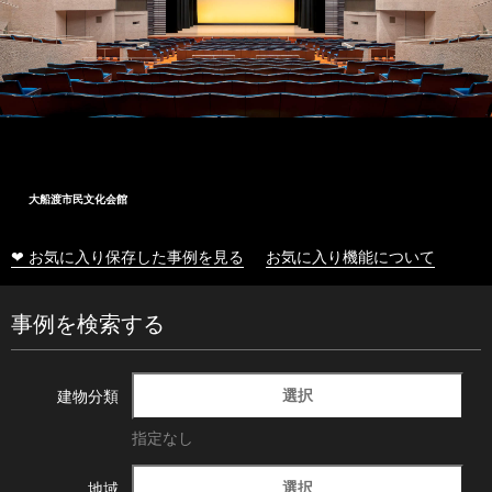
大船渡市民文化会館
❤ お気に入り保存した事例を見る
お気に入り機能について
事例を検索する
選択
建物分類
指定なし
選択
地域