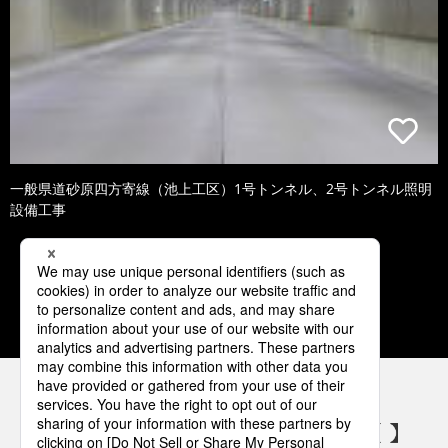
一般県道砂原四方寄線（池上工区）1号トンネル、2号トンネル照明
設備工事
1
2
3
4
5
パナソニックの電気設備 SNSアカウント