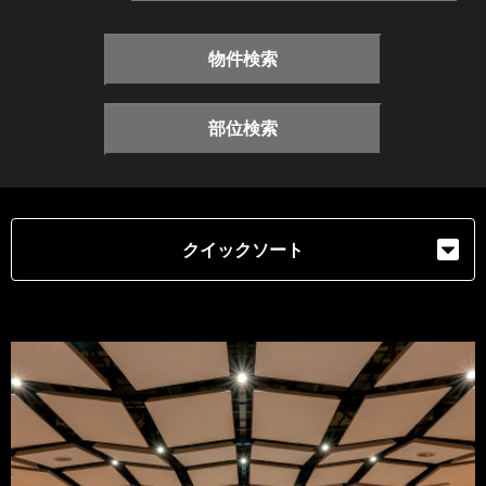
物件検索
部位検索
クイックソート