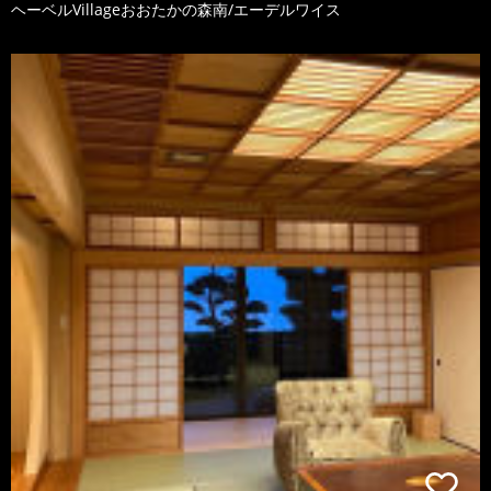
ヘーベルVillageおおたかの森南/エーデルワイス