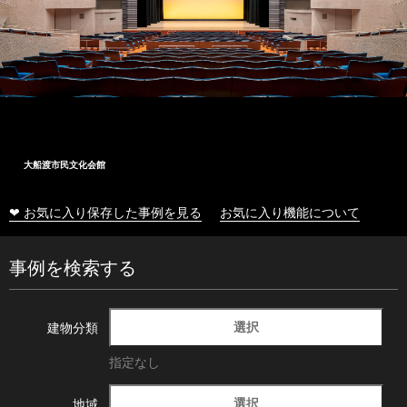
大船渡市民文化会館
❤ お気に入り保存した事例を見る
お気に入り機能について
事例を検索する
選択
建物分類
指定なし
選択
地域