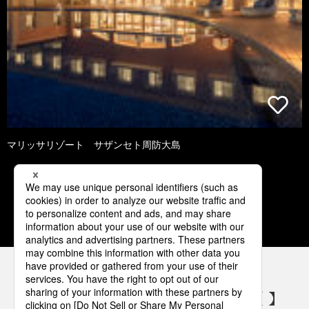
マリッサリゾート サザンセト周防大島
1
2
3
4
5
パナソニックの電気設備 SNSアカウント