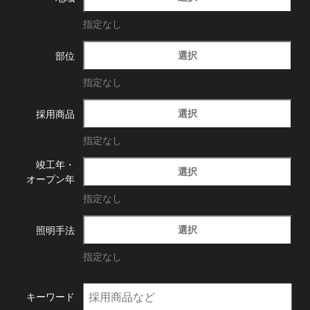
指定なし
選択
部位
指定なし
選択
採用商品
指定なし
竣工年・
選択
オープン年
指定なし
選択
照明手法
指定なし
キーワード