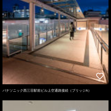
パナソニック西三荘駅前ビル上空通路接続（ブリッジA）