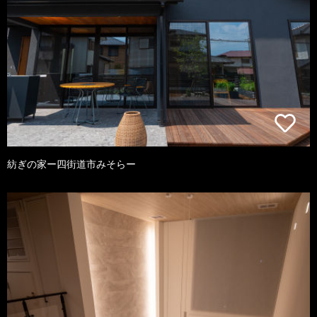
紡ぎの家ー四街道市みそらー