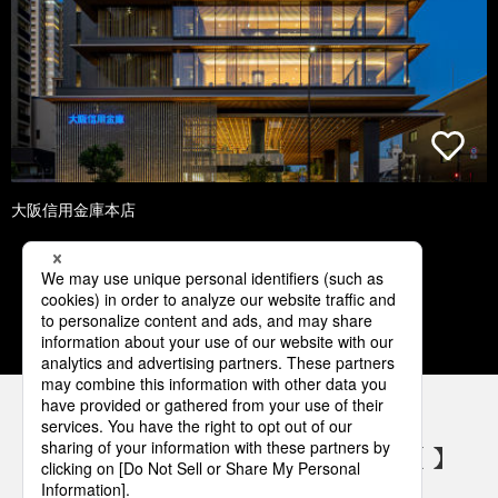
大阪信用金庫本店
1
2
3
4
5
パナソニックの電気設備 SNSアカウント