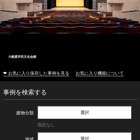
大船渡市民文化会館
❤ お気に入り保存した事例を見る
お気に入り機能について
事例を検索する
選択
建物分類
指定なし
選択
地域