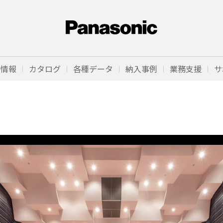
品情報
カタログ
各種データ
納入事例
業務支援
サ