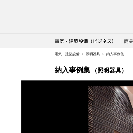
電気・建築設備（ビジネス）
商
電気・建築設備
照明器具
納入事例集
納入事例集
（照明器具）