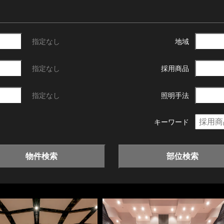
指定なし
地域
指定なし
採用商品
指定なし
照明手法
キーワード
物件検索
部位検索