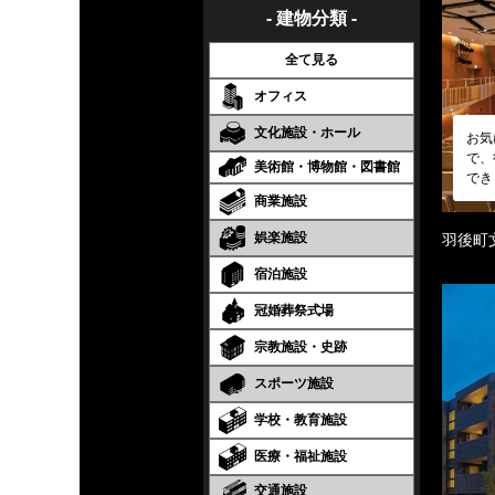
- 建物分類 -
全て見る
オフィス
文化施設・ホール
お気
で、
美術館・博物館・図書館
でき
商業施設
娯楽施設
羽後町
宿泊施設
冠婚葬祭式場
宗教施設・史跡
スポーツ施設
学校・教育施設
医療・福祉施設
交通施設