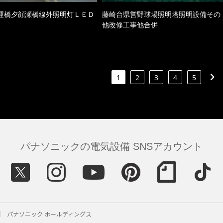
運橋夕顔瀬橋線外照明灯ＬＥＤ
藤崎台県営野球場照明塔照明設備その
他改修工事他合併
1
2
3
4
5
パナソニックの電気設備 SNSアカウント
パナソニック ホールディングス