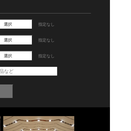
選択
指定なし
選択
指定なし
選択
指定なし