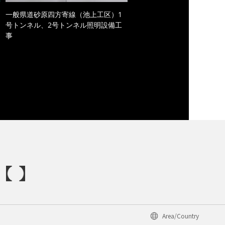
一般県道砂原四方寄線（池上工区）1
号トンネル、2号トンネル照明設備工
事
Area/Country