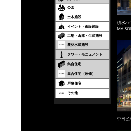
公園
土木施設
積水ハ
イベント・仮設施設
MAISO
工場・倉庫・生産施設
農林水産施設
タワー・モニュメント
集合住宅
集合住宅（改修）
戸建住宅
その他
中日ビ