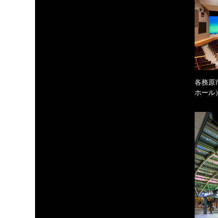
各務原
ホール