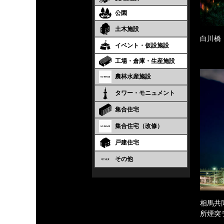
公園
土木施設
白川橋
イベント・仮設施設
工場・倉庫・生産施設
農林水産施設
タワー・モニュメント
集合住宅
集合住宅（改修）
戸建住宅
その他
相馬共
所煙突