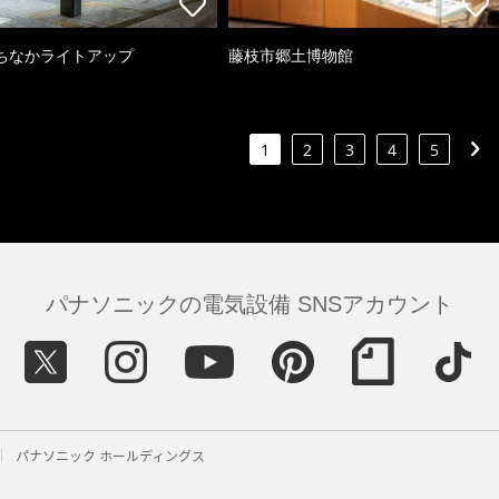
ちなかライトアップ
藤枝市郷土博物館
1
2
3
4
5
パナソニックの電気設備 SNSアカウント
パナソニック ホールディングス