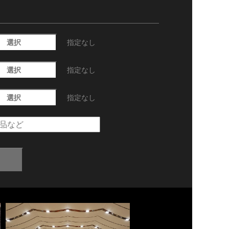
選択
指定なし
選択
指定なし
選択
指定なし