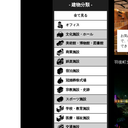
- 建物分類 -
全て見る
オフィス
文化施設・ホール
お気
で、
美術館・博物館・図書館
でき
商業施設
娯楽施設
羽後町
宿泊施設
冠婚葬祭式場
宗教施設・史跡
スポーツ施設
学校・教育施設
医療・福祉施設
交通施設