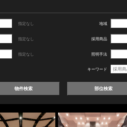
指定なし
地域
指定なし
採用商品
指定なし
照明手法
キーワード
物件検索
部位検索