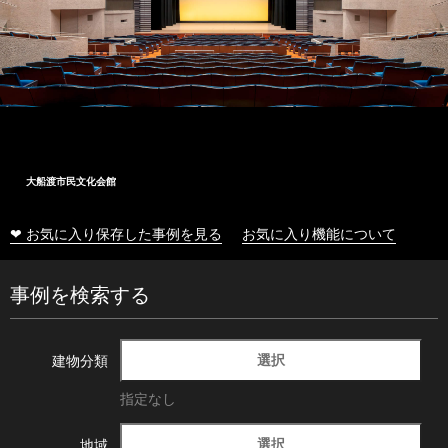
文化会館
十和田市総
❤ お気に入り保存した事例を見る
お気に入り機能について
事例を検索する
選択
建物分類
指定なし
選択
地域