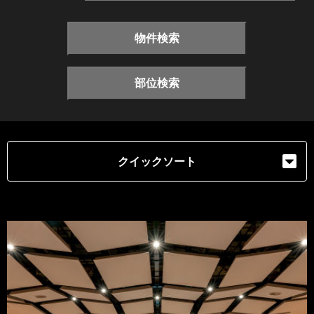
物件検索
部位検索
クイックソート