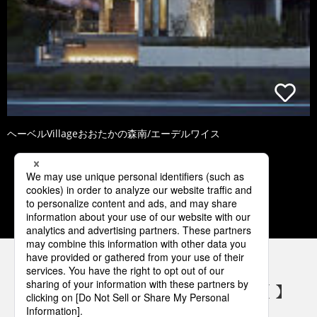
ヘーベルVillageおおたかの森南/エーデルワイス
1
2
3
4
5
パナソニックの電気設備 SNSアカウント