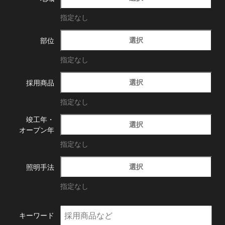
指定なし
選択
部位
指定なし
選択
採用商品
指定なし
竣工年・
選択
オープン年
指定なし
選択
照明手法
指定なし
キーワード