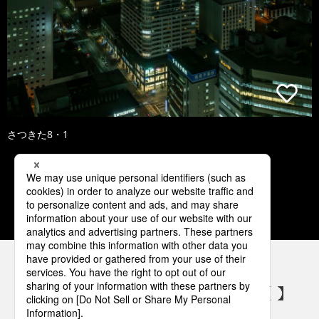
さつきた8・1
1
2
3
4
5
パナソニックの電気設備 SNSアカウント