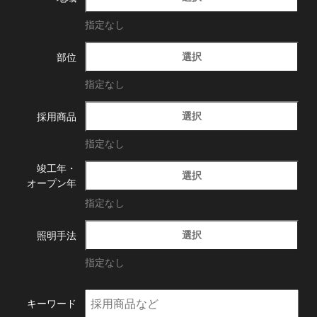
指定なし
選択
部位
指定なし
選択
採用商品
指定なし
竣工年・
選択
オープン年
指定なし
選択
照明手法
指定なし
キーワード