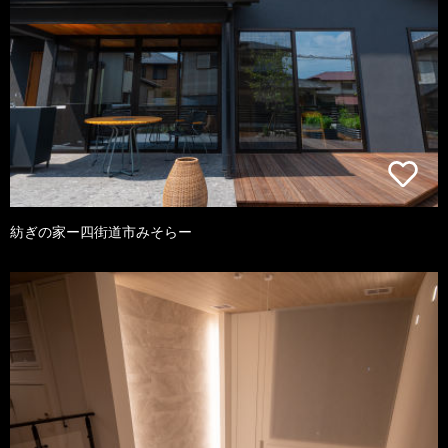
紡ぎの家ー四街道市みそらー