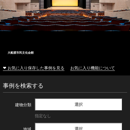
大船渡市民文化会館
❤ お気に入り保存した事例を見る
お気に入り機能について
事例を検索する
選択
建物分類
指定なし
選択
地域