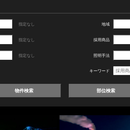
指定なし
地域
指定なし
採用商品
指定なし
照明手法
キーワード
物件検索
部位検索