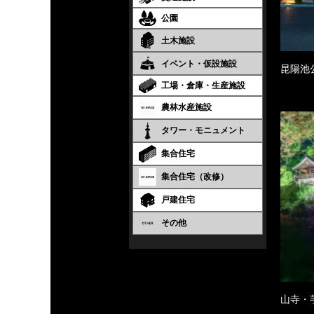
公園
土木施設
イベント・仮設施設
昆陽池
工場・倉庫・生産施設
農林水産施設
タワー・モニュメント
集合住宅
集合住宅（改修）
戸建住宅
その他
山寺・