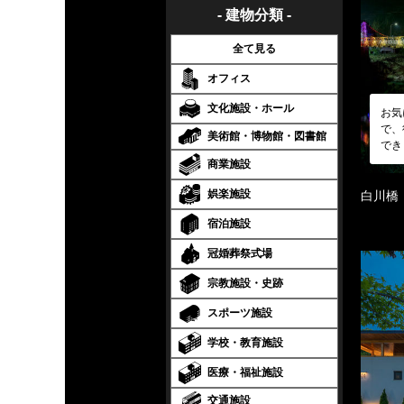
- 建物分類 -
全て見る
オフィス
文化施設・ホール
お気
で、
美術館・博物館・図書館
でき
商業施設
娯楽施設
白川橋
宿泊施設
冠婚葬祭式場
宗教施設・史跡
スポーツ施設
学校・教育施設
医療・福祉施設
交通施設