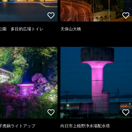
公園 多目的広場トイレ
天保山大橋
芋煮鍋ライトアップ
向日市上植野浄水場配水塔