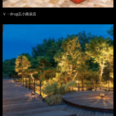
Ｖ・drug広小路栄店