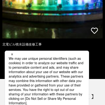
北電ビル噴水設備改修工事
1
2
3
4
5
パナソニックの電気設備 SNSアカウント