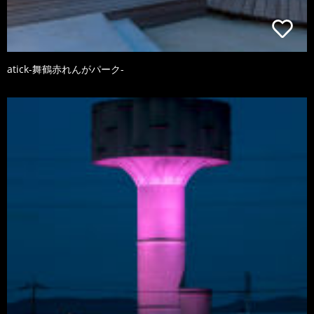
atick-舞鶴赤れんがパーク-