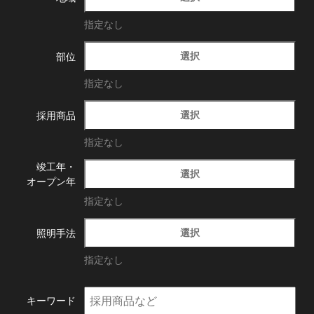
指定なし
選択
部位
指定なし
選択
採用商品
指定なし
竣工年・
選択
オープン年
指定なし
選択
照明手法
指定なし
キーワード