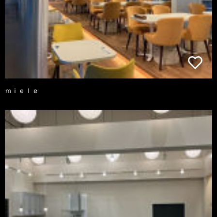
ｍｉｅｌｅ