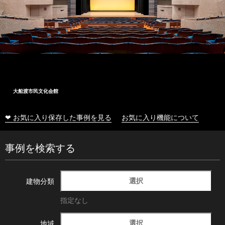
大船渡市民文化会館
❤ お気に入り保存した事例を見る
お気に入り機能について
事例を検索する
選択
建物分類
指定なし
選択
地域