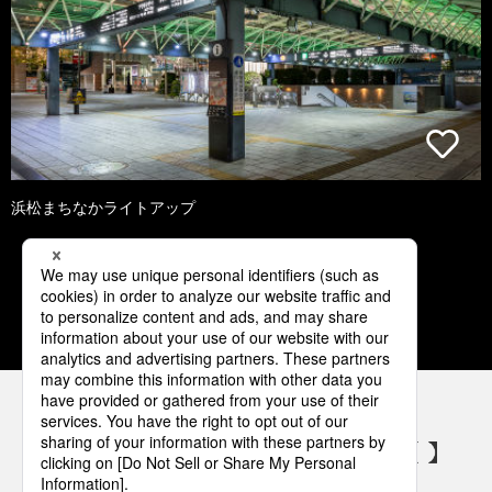
浜松まちなかライトアップ
1
2
3
4
5
パナソニックの電気設備 SNSアカウント