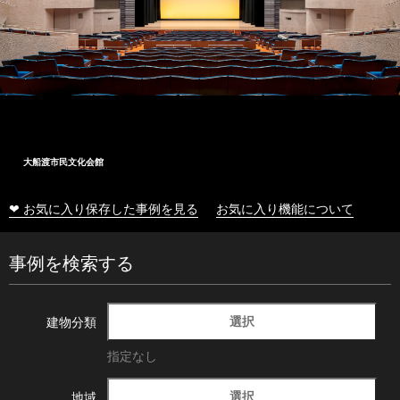
大船渡市民文化会館
❤ お気に入り保存した事例を見る
お気に入り機能について
事例を検索する
選択
建物分類
指定なし
選択
地域