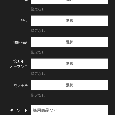
指定なし
選択
部位
指定なし
選択
採用商品
指定なし
竣工年・
選択
オープン年
指定なし
選択
照明手法
指定なし
キーワード