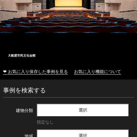
大船渡市民文化会館
❤ お気に入り保存した事例を見る
お気に入り機能について
事例を検索する
選択
建物分類
指定なし
選択
地域