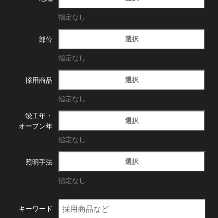
指定なし
選択
部位
指定なし
選択
採用商品
指定なし
竣工年・
選択
オープン年
指定なし
選択
照明手法
指定なし
キーワード