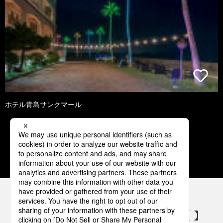
ホテル青島サンクマール
1
2
3
4
5
パナソニックの電気設備 SNSアカウント