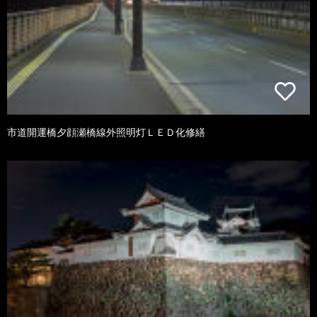
市道開運橋夕顔瀬橋線外照明灯ＬＥＤ化修繕