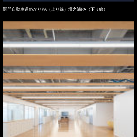
関門自動車道めかりPA（上り線）壇之浦PA（下り線）