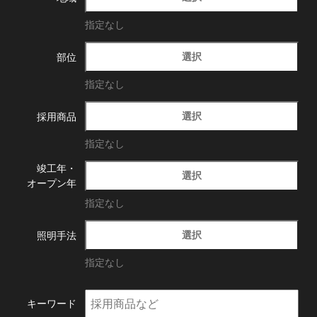
指定なし
選択
部位
指定なし
選択
採用商品
指定なし
竣工年・
選択
オープン年
指定なし
選択
照明手法
指定なし
キーワード