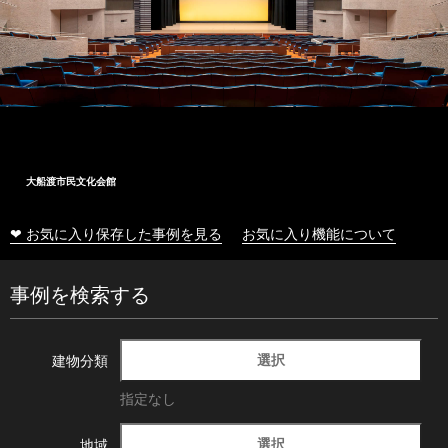
大船渡市民文化会館
❤ お気に入り保存した事例を見る
お気に入り機能について
事例を検索する
選択
建物分類
指定なし
選択
地域