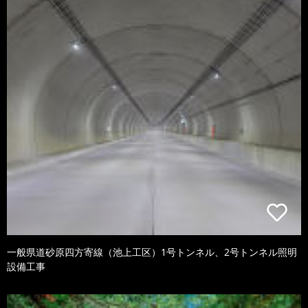
一般県道砂原四方寄線（池上工区）1号トンネル、2号トンネル照明
設備工事