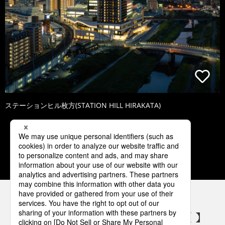
ステーションヒル枚方(STATION HILL HIRAKATA)
1
2
3
4
5
パナソニックの電気設備 SNSアカウント