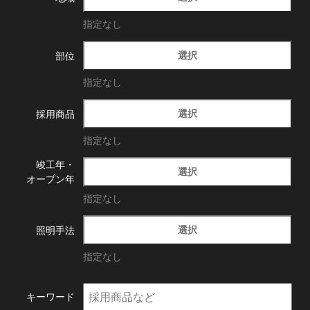
指定なし
選択
部位
指定なし
選択
採用商品
指定なし
竣工年・
選択
オープン年
指定なし
選択
照明手法
指定なし
キーワード