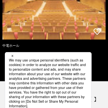
中電ホール
3
4
5
6
7
パナソニックの電気設備 SNSアカウント