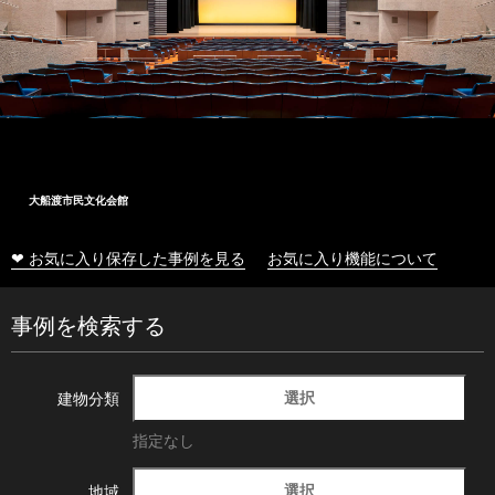
大船渡市民文化会館
❤ お気に入り保存した事例を見る
お気に入り機能について
事例を検索する
選択
建物分類
指定なし
選択
地域