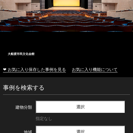
大船渡市民文化会館
❤ お気に入り保存した事例を見る
お気に入り機能について
事例を検索する
選択
建物分類
指定なし
選択
地域