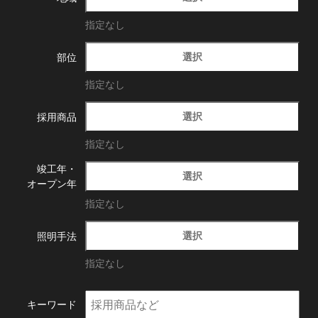
指定なし
選択
部位
指定なし
選択
採用商品
指定なし
竣工年・
選択
オープン年
指定なし
選択
照明手法
指定なし
キーワード