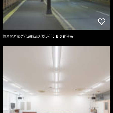
市道開運橋夕顔瀬橋線外照明灯ＬＥＤ化修繕