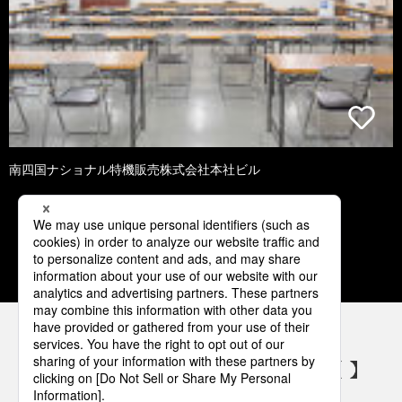
南四国ナショナル特機販売株式会社本社ビル
1
2
3
4
5
パナソニックの電気設備 SNSアカウント