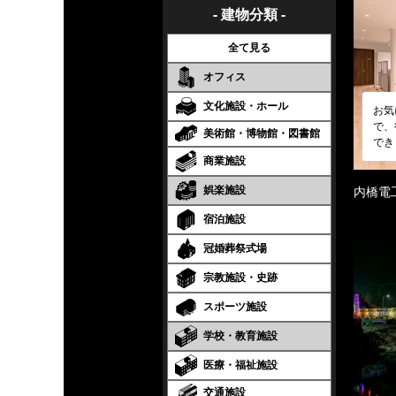
- 建物分類 -
全て見る
オフィス
文化施設・ホール
お気
で、
美術館・博物館・図書館
でき
商業施設
娯楽施設
内橋電
宿泊施設
冠婚葬祭式場
宗教施設・史跡
スポーツ施設
学校・教育施設
医療・福祉施設
交通施設