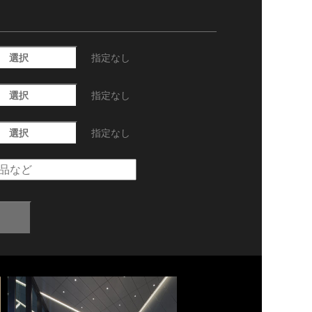
選択
指定なし
選択
指定なし
選択
指定なし