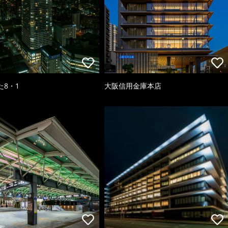
た8・1
大阪信用金庫本店