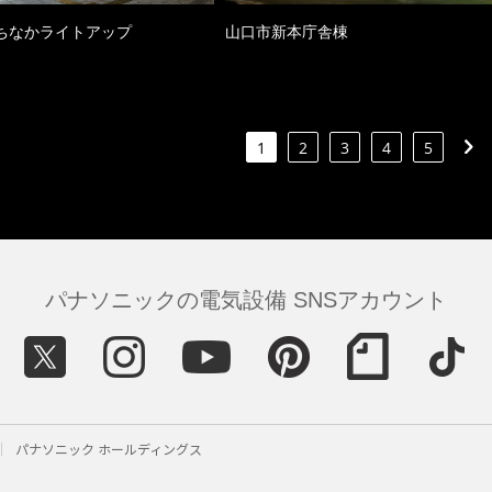
ちなかライトアップ
山口市新本庁舎棟
1
2
3
4
5
パナソニックの電気設備 SNSアカウント
パナソニック ホールディングス