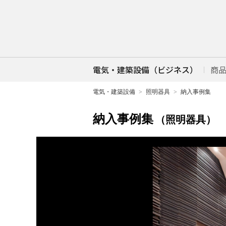
電気・建築設備（ビジネス）
商
電気・建築設備
照明器具
納入事例集
納入事例集
（照明器具）