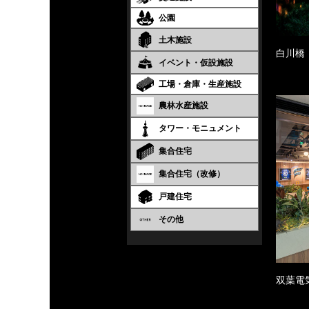
公園
土木施設
白川橋
イベント・仮設施設
工場・倉庫・生産施設
農林水産施設
タワー・モニュメント
集合住宅
集合住宅（改修）
戸建住宅
その他
双葉電