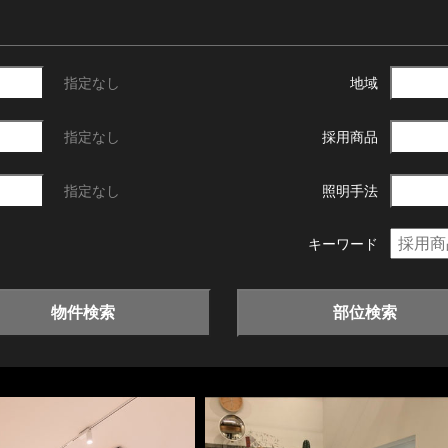
指定なし
地域
指定なし
採用商品
指定なし
照明手法
キーワード
物件検索
部位検索