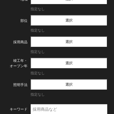
指定なし
選択
部位
指定なし
選択
採用商品
指定なし
竣工年・
選択
オープン年
指定なし
選択
照明手法
指定なし
キーワード