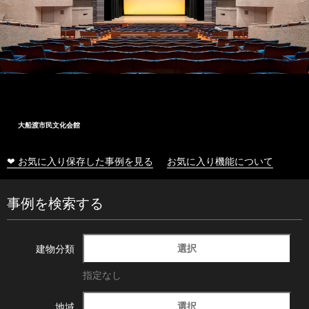
大船渡市民文化会館
❤ お気に入り保存した事例を見る
お気に入り機能について
事例を検索する
選択
建物分類
指定なし
選択
地域