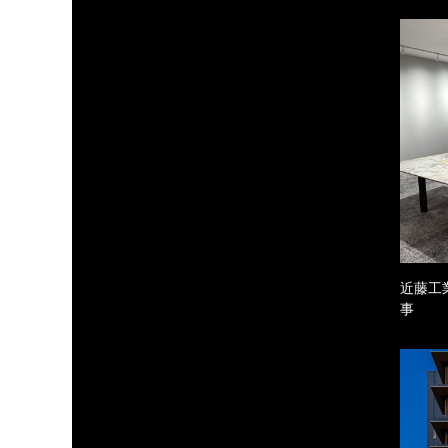
近藤工
事