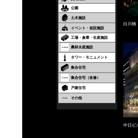
公園
土木施設
白川橋
イベント・仮設施設
工場・倉庫・生産施設
農林水産施設
タワー・モニュメント
集合住宅
集合住宅（改修）
戸建住宅
その他
中日ビ