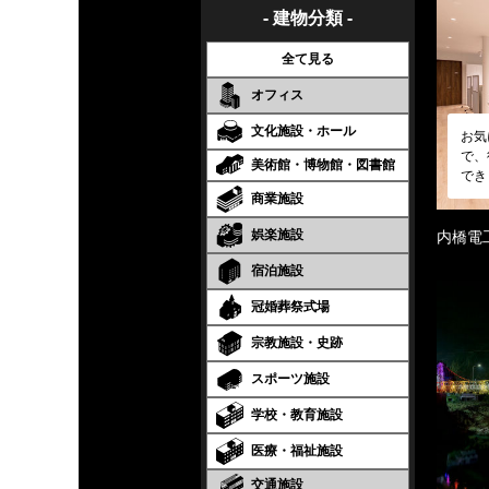
- 建物分類 -
全て見る
オフィス
文化施設・ホール
お気
で、
美術館・博物館・図書館
でき
商業施設
娯楽施設
内橋電
宿泊施設
冠婚葬祭式場
宗教施設・史跡
スポーツ施設
学校・教育施設
医療・福祉施設
交通施設