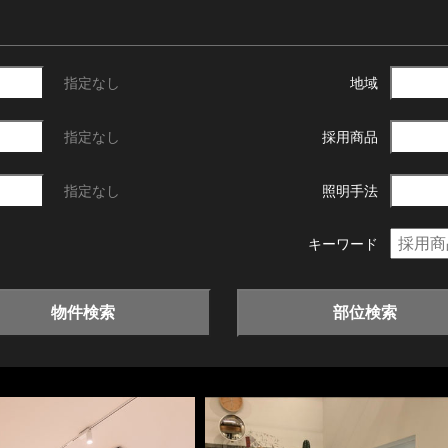
指定なし
地域
指定なし
採用商品
指定なし
照明手法
キーワード
物件検索
部位検索