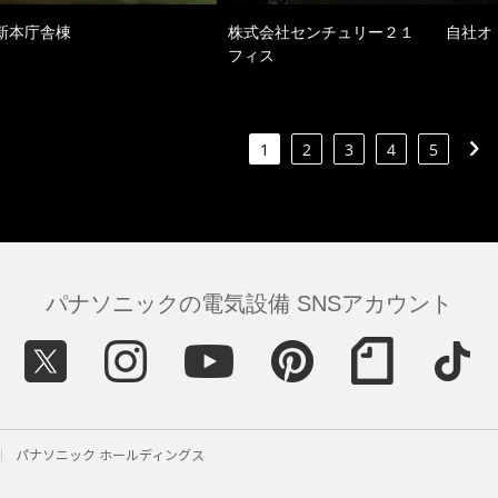
新本庁舎棟
株式会社センチュリー２１ 自社オ
フィス
1
2
3
4
5
パナソニックの電気設備 SNSアカウント
パナソニック ホールディングス