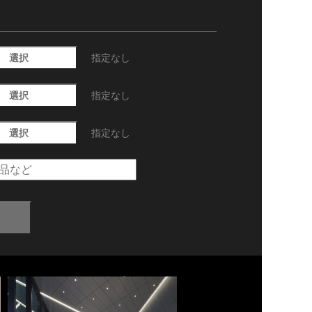
選択
指定なし
選択
指定なし
選択
指定なし