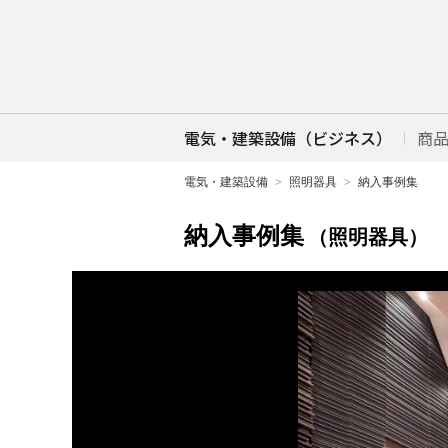
電気・建築設備（ビジネス）
商
電気・建築設備
照明器具
納入事例集
納入事例集
（照明器具）