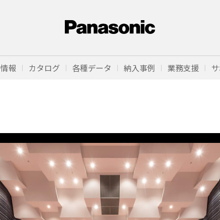
品情報
カタログ
各種データ
納入事例
業務支援
サ