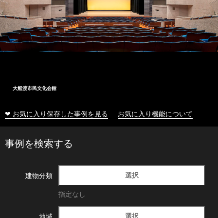
大船渡市民文化会館
❤ お気に入り保存した事例を見る
お気に入り機能について
事例を検索する
選択
建物分類
指定なし
選択
地域