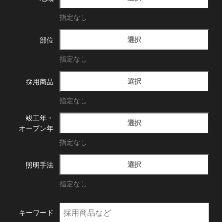
指定なし
選択
部位
指定なし
選択
採用商品
指定なし
竣工年・
選択
オープン年
指定なし
選択
照明手法
指定なし
キーワード