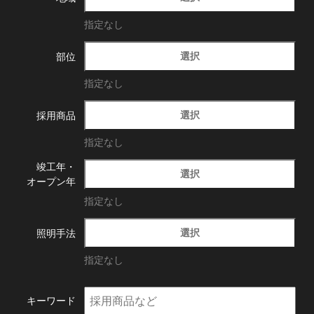
指定なし
選択
部位
指定なし
選択
採用商品
指定なし
竣工年・
選択
オープン年
指定なし
選択
照明手法
指定なし
キーワード