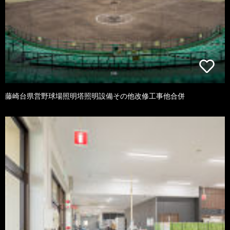
藤崎台県営野球場照明塔照明設備その他改修工事他合併