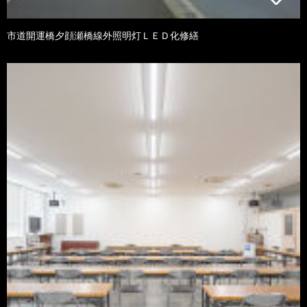
市道開運橋夕顔瀬橋線外照明灯ＬＥＤ化修繕