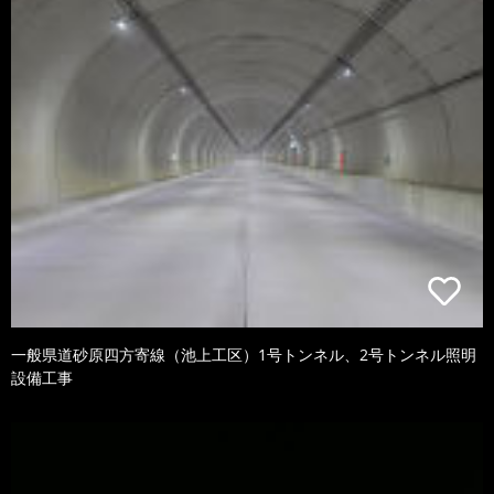
一般県道砂原四方寄線（池上工区）1号トンネル、2号トンネル照明
設備工事