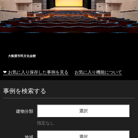
大船渡市民文化会館
❤ お気に入り保存した事例を見る
お気に入り機能について
事例を検索する
選択
建物分類
指定なし
選択
地域