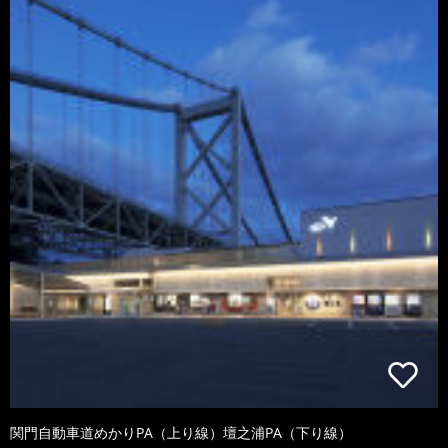
関門自動車道めかりPA（上り線）壇之浦PA（下り線）