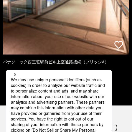
パナソニック西三荘駅前ビル上空通路接続（ブリッジA）
1
2
3
4
5
パナソニックの電気設備 SNSアカウント