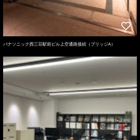
パナソニック西三荘駅前ビル上空通路接続（ブリッジA）