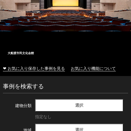
大船渡市民文化会館
❤ お気に入り保存した事例を見る
お気に入り機能について
事例を検索する
選択
建物分類
指定なし
選択
地域