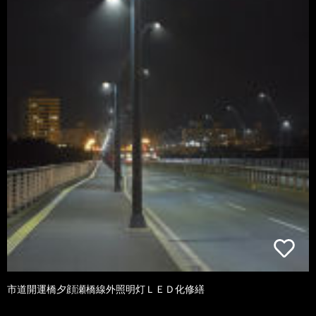
市道開運橋夕顔瀬橋線外照明灯ＬＥＤ化修繕