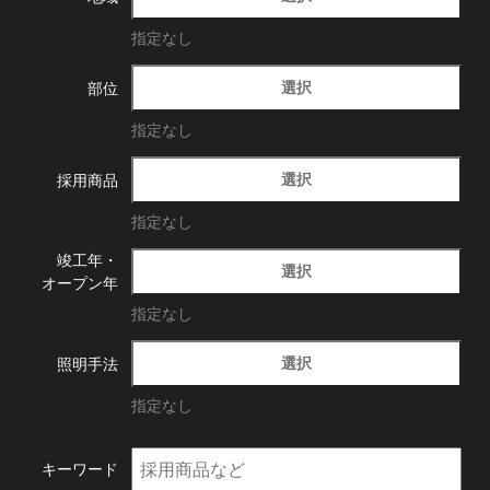
指定なし
選択
部位
指定なし
選択
採用商品
指定なし
竣工年・
選択
オープン年
指定なし
選択
照明手法
指定なし
キーワード