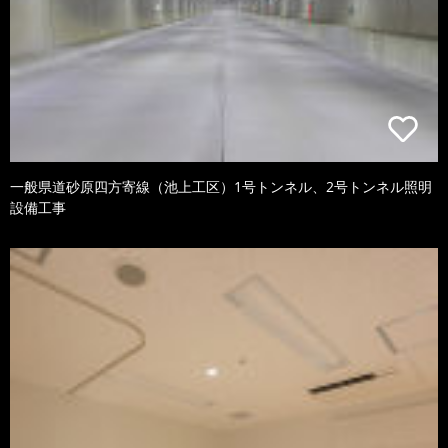
一般県道砂原四方寄線（池上工区）1号トンネル、2号トンネル照明
設備工事