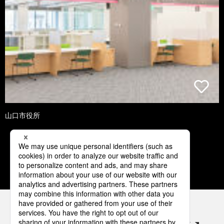
山口市役所
1
2
3
4
5
パナソニックの電気設備 SNSアカウント