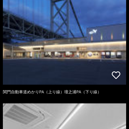
関門自動車道めかりPA（上り線）壇之浦PA（下り線）