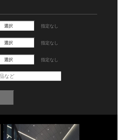
選択
指定なし
選択
指定なし
選択
指定なし