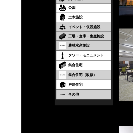
公園
土木施設
イベント・仮設施設
工場・倉庫・生産施設
農林水産施設
タワー・モニュメント
集合住宅
集合住宅（改修）
戸建住宅
その他