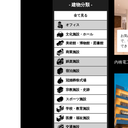
- 建物分類 -
全て見る
オフィス
文化施設・ホール
お気
で、
美術館・博物館・図書館
でき
商業施設
娯楽施設
内橋電
宿泊施設
冠婚葬祭式場
宗教施設・史跡
スポーツ施設
学校・教育施設
医療・福祉施設
交通施設