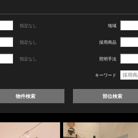
指定なし
地域
指定なし
採用商品
指定なし
照明手法
キーワード
物件検索
部位検索