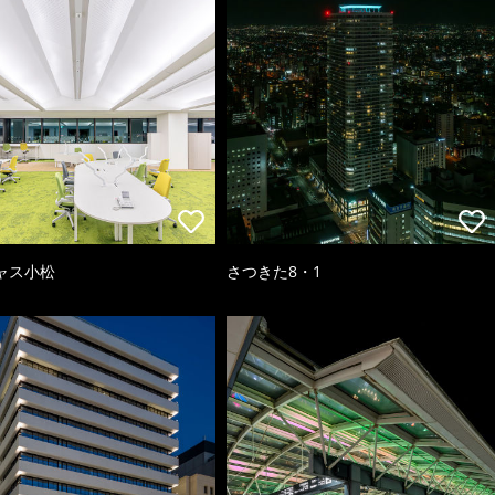
ャス小松
さつきた8・1