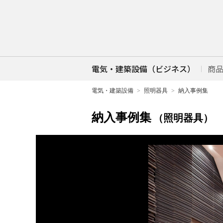
電気・建築設備（ビジネス）
商
電気・建築設備
照明器具
納入事例集
納入事例集
（照明器具）