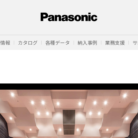
品情報
カタログ
各種データ
納入事例
業務支援
サ