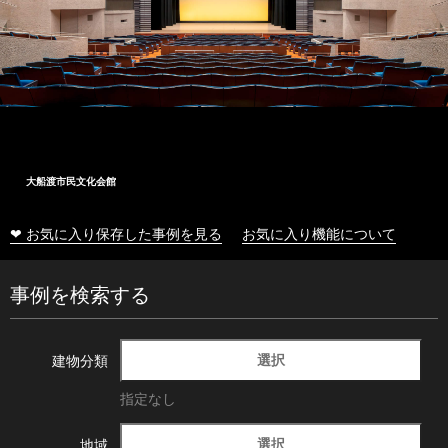
大船渡市民文化会館
❤ お気に入り保存した事例を見る
お気に入り機能について
事例を検索する
選択
建物分類
指定なし
選択
地域