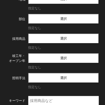
指定なし
選択
部位
指定なし
選択
採用商品
指定なし
竣工年・
選択
オープン年
指定なし
選択
照明手法
指定なし
キーワード