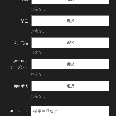
指定なし
選択
部位
指定なし
選択
採用商品
指定なし
竣工年・
選択
オープン年
指定なし
選択
照明手法
指定なし
キーワード