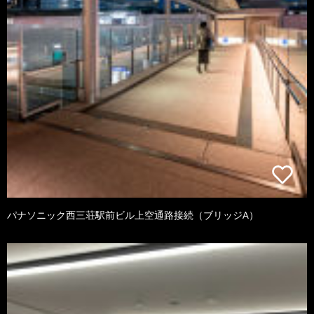
パナソニック西三荘駅前ビル上空通路接続（ブリッジA）