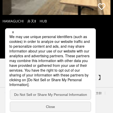
HAMAGUCHI 弁天Ⅱ HUB
1
2
3
4
5
パナソニックの電気設備 SNSアカウント
サイトのご利用にあたって
クッキーポリシー
個人情報保護方針
パナソニック ホールディングス
Area/Country
電気・建築設備（ビジネス）