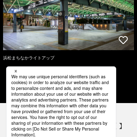
浜松まちなかライトアップ
1
2
3
4
5
パナソニックの電気設備 SNSアカウント