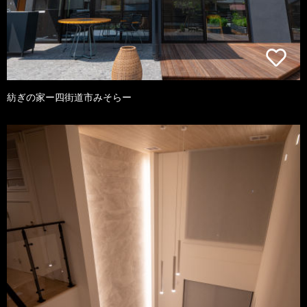
紡ぎの家ー四街道市みそらー