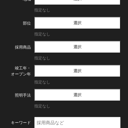
指定なし
選択
部位
指定なし
選択
採用商品
指定なし
竣工年・
選択
オープン年
指定なし
選択
照明手法
指定なし
キーワード