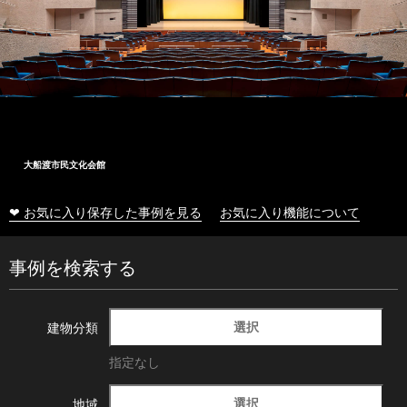
大船渡市民文化会館
❤ お気に入り保存した事例を見る
お気に入り機能について
事例を検索する
選択
建物分類
指定なし
選択
地域