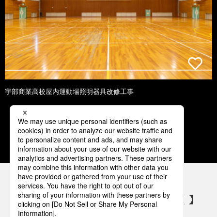
宇部商業高校屋内運動場照明器具改修工事
1
2
3
4
5
パナソニックの電気設備 SNSアカウント