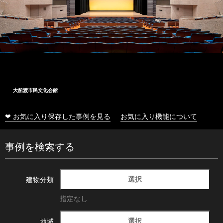
大船渡市民文化会館
❤ お気に入り保存した事例を見る
お気に入り機能について
事例を検索する
選択
建物分類
指定なし
選択
地域