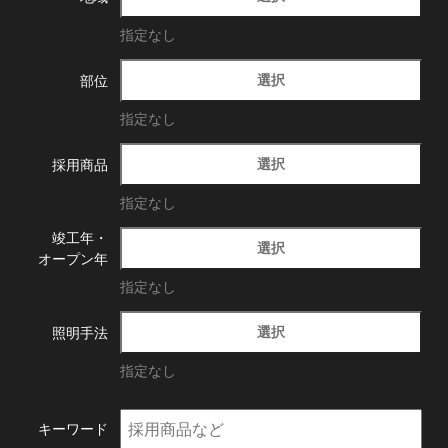
指定なし
選択
部位
指定なし
選択
採用商品
指定なし
竣工年・
選択
オープン年
指定なし
選択
照明手法
指定なし
キーワード