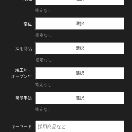
指定なし
選択
部位
指定なし
選択
採用商品
指定なし
竣工年・
選択
オープン年
指定なし
選択
照明手法
指定なし
キーワード