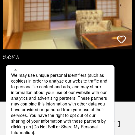
洗心和方
1
2
3
4
5
パナソニックの電気設備 SNSアカウント