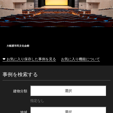
大船渡市民文化会館
❤ お気に入り保存した事例を見る
お気に入り機能について
事例を検索する
選択
建物分類
指定なし
選択
地域