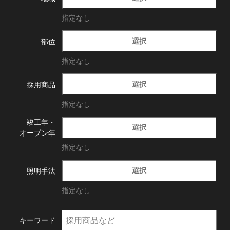
指定なし
選択
部位
指定なし
選択
採用商品
指定なし
竣工年・
選択
オープン年
指定なし
選択
照明手法
指定なし
キーワード