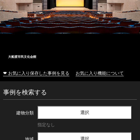
大船渡市民文化会館
❤ お気に入り保存した事例を見る
お気に入り機能について
事例を検索する
選択
建物分類
指定なし
選択
地域