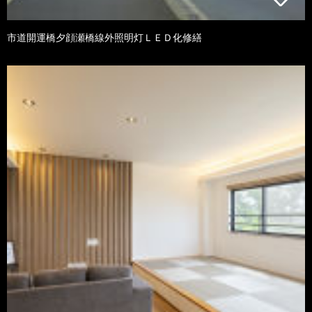
市道開運橋夕顔瀬橋線外照明灯ＬＥＤ化修繕