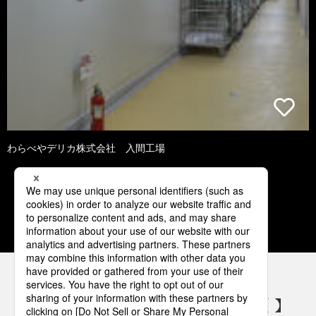
わらべやデリカ株式会社 入間工場
1
2
3
4
5
パナソニックの電気設備 SNSアカウント