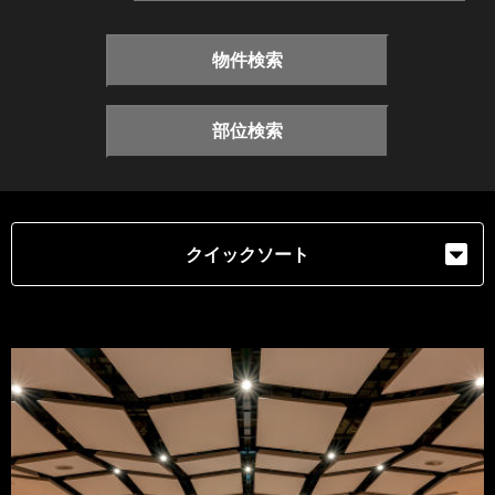
物件検索
部位検索
クイックソート