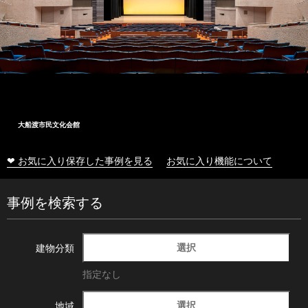
民文化会館
十和田市
❤ お気に入り保存した事例を見る
お気に入り機能について
事例を検索する
選択
建物分類
指定なし
選択
地域