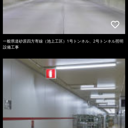
一般県道砂原四方寄線（池上工区）1号トンネル、2号トンネル照明
設備工事