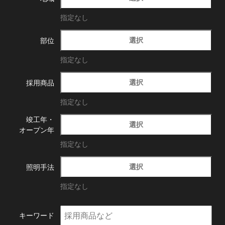
指定なし
選択
部位
指定なし
選択
採用商品
指定なし
竣工年・
選択
オープン年
指定なし
選択
照明手法
指定なし
キーワード