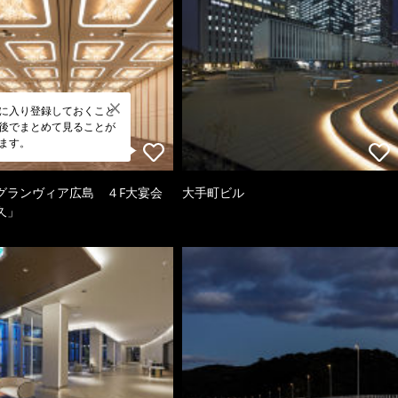
に入り登録しておくこと
後でまとめて見ることが
ます。
グランヴィア広島 ４F大宴会
大手町ビル
久」