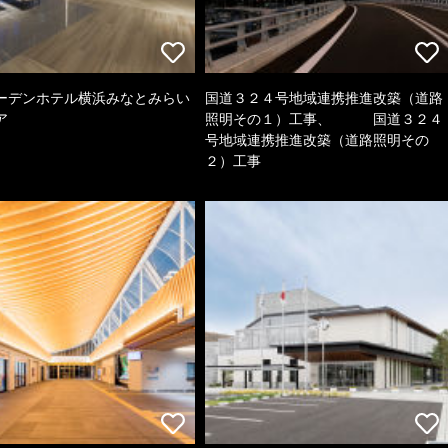
ーデンホテル横浜みなとみらい
国道３２４号地域連携推進改築（道路
ア
照明その１）工事、 国道３２４
号地域連携推進改築（道路照明その
２）工事