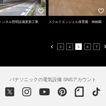
トンネル照明設備更新工事
スクルドエンジェル保育園 神納園
3
4
5
6
7
パナソニックの電気設備 SNSアカウント