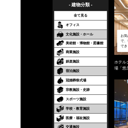
- 建物分類 -
全て見る
オフィス
文化施設・ホール
お気
で、
美術館・博物館・図書館
でき
商業施設
娯楽施設
ホテル
場「悠
宿泊施設
冠婚葬祭式場
宗教施設・史跡
スポーツ施設
学校・教育施設
医療・福祉施設
交通施設