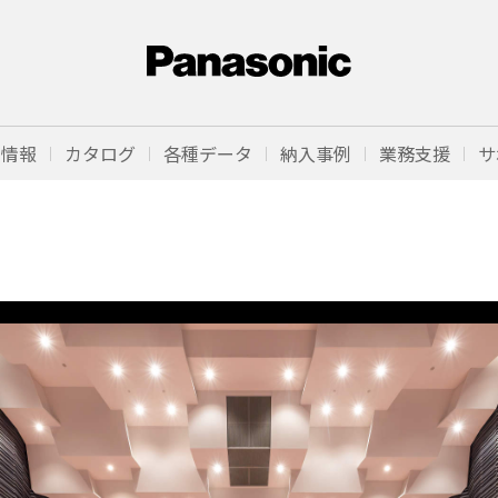
品情報
カタログ
各種データ
納入事例
業務支援
サ