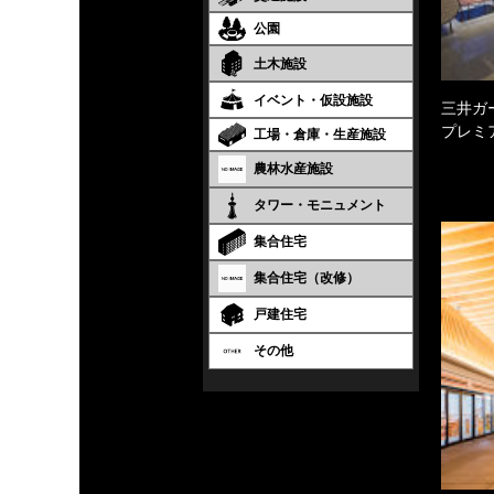
公園
土木施設
イベント・仮設施設
三井ガ
プレミ
工場・倉庫・生産施設
農林水産施設
タワー・モニュメント
集合住宅
集合住宅（改修）
戸建住宅
その他