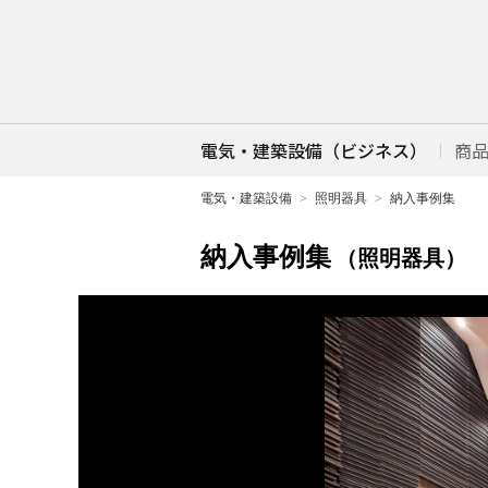
電気・建築設備（ビジネス）
商
電気・建築設備
照明器具
納入事例集
納入事例集
（照明器具）