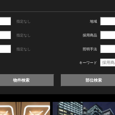
指定なし
地域
指定なし
採用商品
指定なし
照明手法
キーワード
物件検索
部位検索