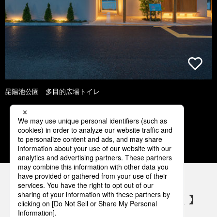
昆陽池公園 多目的広場トイレ
1
2
3
4
5
パナソニックの電気設備 SNSアカウント