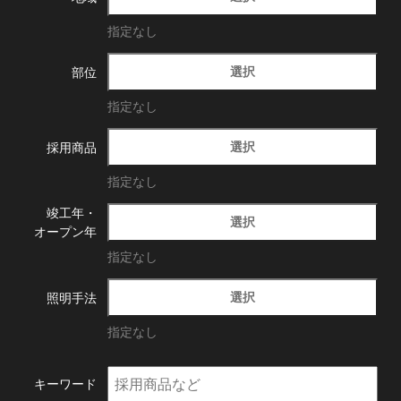
指定なし
選択
部位
指定なし
選択
採用商品
指定なし
竣工年・
選択
オープン年
指定なし
選択
照明手法
指定なし
キーワード