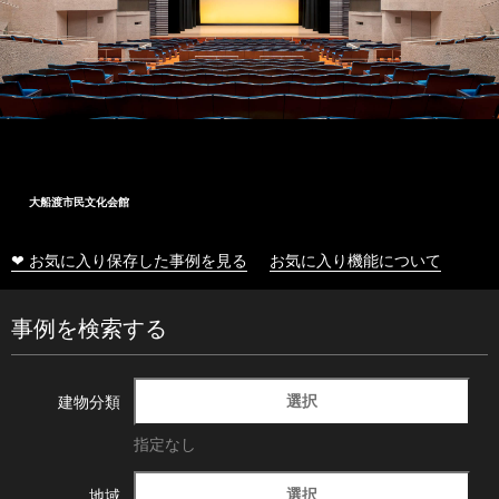
大船渡市民文化会館
❤ お気に入り保存した事例を見る
お気に入り機能について
事例を検索する
選択
建物分類
指定なし
選択
地域