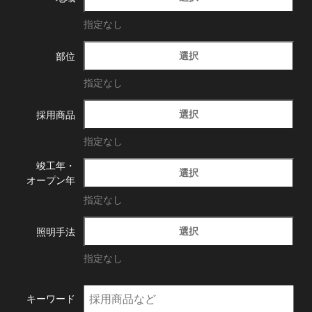
指定なし
選択
部位
指定なし
選択
採用商品
指定なし
竣工年・
選択
オープン年
指定なし
選択
照明手法
指定なし
キーワード