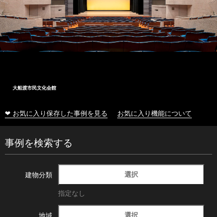
大船渡市民文化会館
❤ お気に入り保存した事例を見る
お気に入り機能について
事例を検索する
選択
建物分類
指定なし
選択
地域