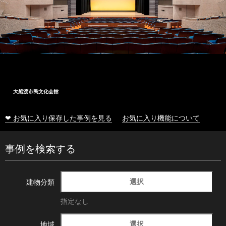
大船渡市民文化会館
❤ お気に入り保存した事例を見る
お気に入り機能について
事例を検索する
選択
建物分類
指定なし
選択
地域