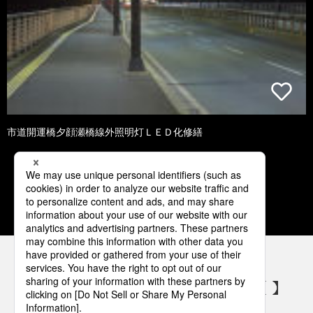
市道開運橋夕顔瀬橋線外照明灯ＬＥＤ化修繕
1
2
3
4
5
パナソニックの電気設備 SNSアカウント