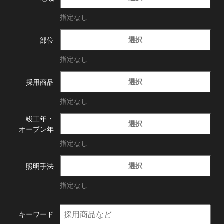
指定なし
選択
部位
指定なし
選択
採用商品
指定なし
竣工年・
選択
オープン年
指定なし
選択
照明手法
指定なし
キーワード