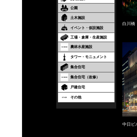
公園
土木施設
白川橋
イベント・仮設施設
工場・倉庫・生産施設
農林水産施設
タワー・モニュメント
集合住宅
集合住宅（改修）
戸建住宅
その他
中日ビ