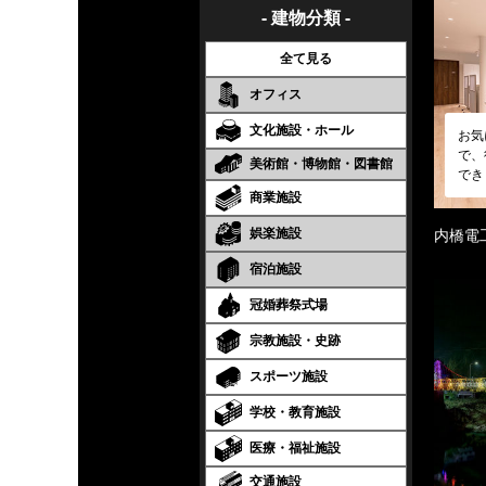
- 建物分類 -
全て見る
オフィス
文化施設・ホール
お気
で、
美術館・博物館・図書館
でき
商業施設
娯楽施設
内橋電
宿泊施設
冠婚葬祭式場
宗教施設・史跡
スポーツ施設
学校・教育施設
医療・福祉施設
交通施設