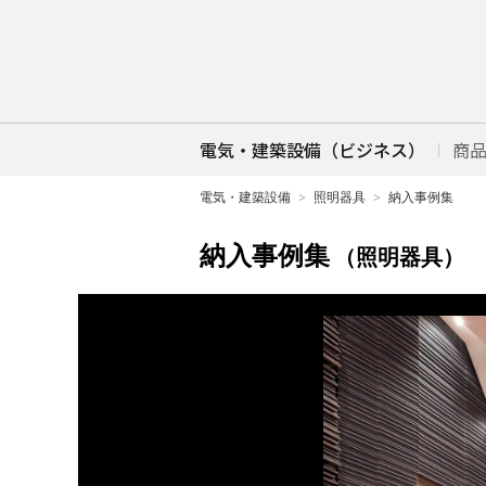
電気・建築設備（ビジネス）
商
電気・建築設備
照明器具
納入事例集
納入事例集
（照明器具）