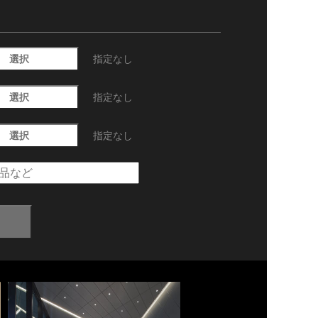
選択
指定なし
選択
指定なし
選択
指定なし