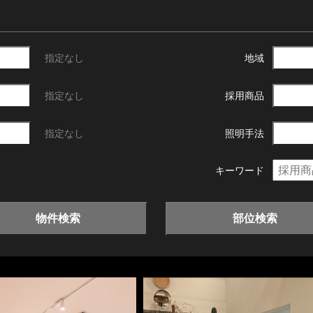
指定なし
地域
指定なし
採用商品
指定なし
照明手法
キーワード
物件検索
部位検索