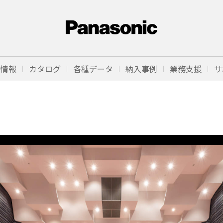
品情報
カタログ
各種データ
納入事例
業務支援
サ