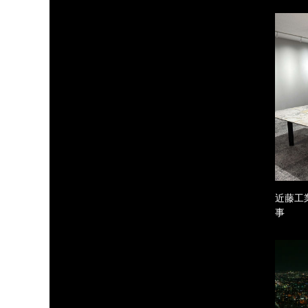
近藤工
事