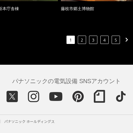
新本庁舎棟
藤枝市郷土博物館
1
2
3
4
5
パナソニックの電気設備 SNSアカウント
パナソニック ホールディングス