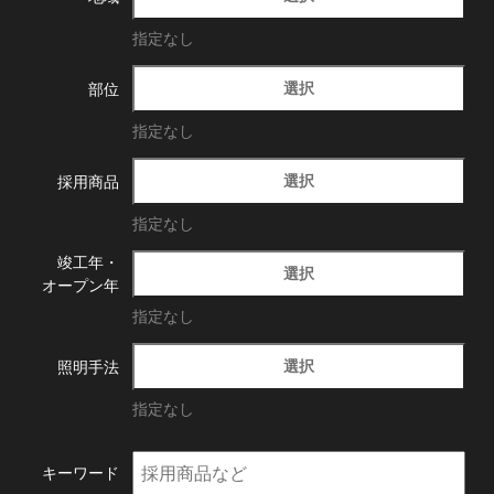
指定なし
選択
部位
指定なし
選択
採用商品
指定なし
竣工年・
選択
オープン年
指定なし
選択
照明手法
指定なし
キーワード