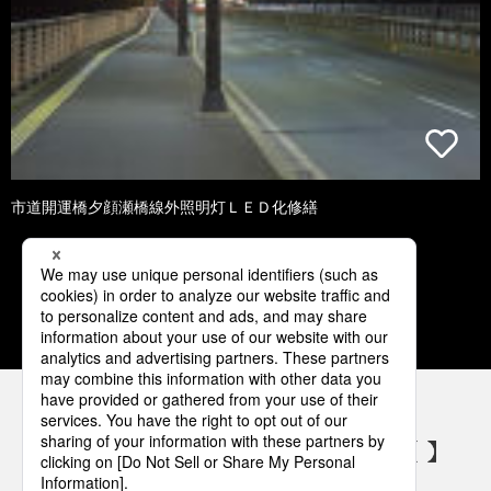
市道開運橋夕顔瀬橋線外照明灯ＬＥＤ化修繕
1
2
3
4
5
パナソニックの電気設備 SNSアカウント