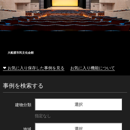
大船渡市民文化会館
❤ お気に入り保存した事例を見る
お気に入り機能について
事例を検索する
選択
建物分類
指定なし
選択
地域