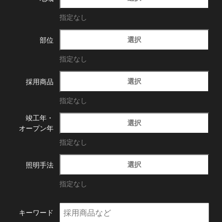
指定なし
選択
部位
指定なし
選択
採用商品
指定なし
竣工年・
選択
オープン年
指定なし
選択
照明手法
指定なし
キーワード