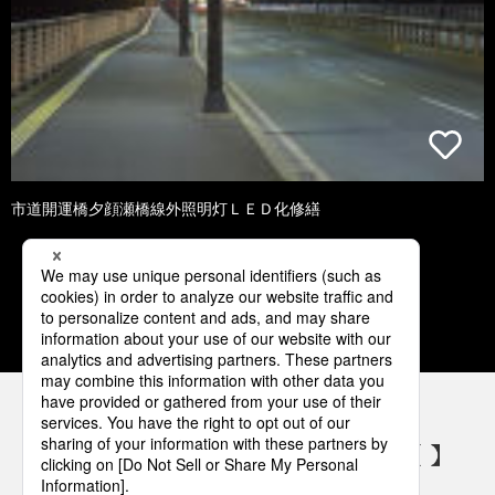
市道開運橋夕顔瀬橋線外照明灯ＬＥＤ化修繕
1
2
3
4
5
パナソニックの電気設備 SNSアカウント