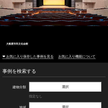
大船渡市民文化会館
❤ お気に入り保存した事例を見る
お気に入り機能について
事例を検索する
選択
建物分類
指定なし
選択
地域