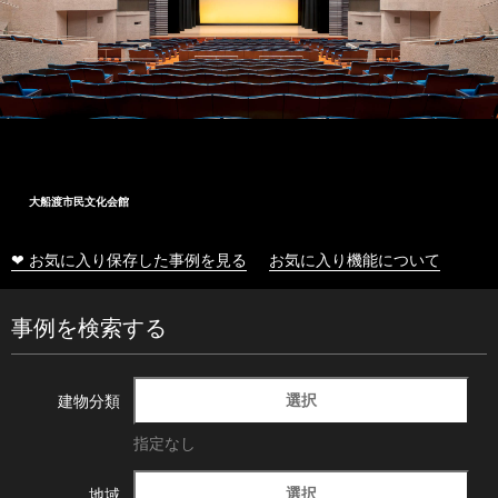
大船渡市民文化会館
❤ お気に入り保存した事例を見る
お気に入り機能について
事例を検索する
選択
建物分類
指定なし
選択
地域