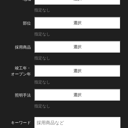
指定なし
選択
部位
指定なし
選択
採用商品
指定なし
竣工年・
選択
オープン年
指定なし
選択
照明手法
指定なし
キーワード