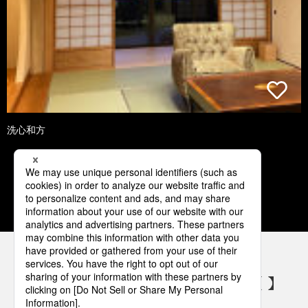
洗心和方
1
2
3
4
5
パナソニックの電気設備 SNSアカウント