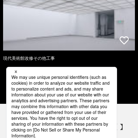
現代美術館改修その他工事
1
2
3
4
パナソニックの電気設備 SNSアカウント