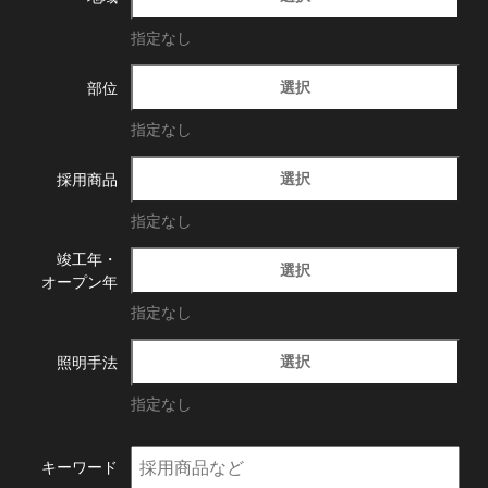
指定なし
選択
部位
指定なし
選択
採用商品
指定なし
竣工年・
選択
オープン年
指定なし
選択
照明手法
指定なし
キーワード