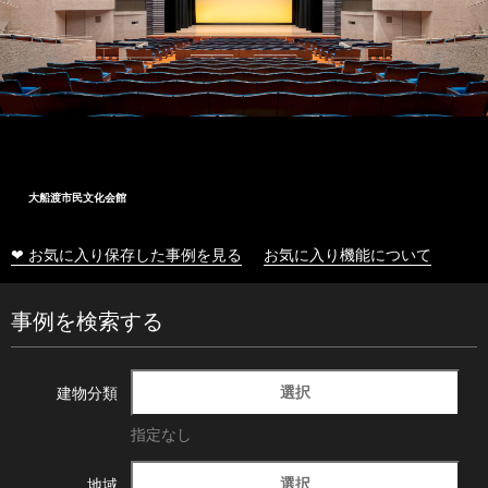
大船渡市民文化会館
❤ お気に入り保存した事例を見る
お気に入り機能について
事例を検索する
選択
建物分類
指定なし
選択
地域