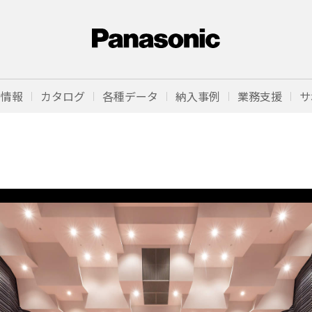
品情報
カタログ
各種データ
納入事例
業務支援
サ