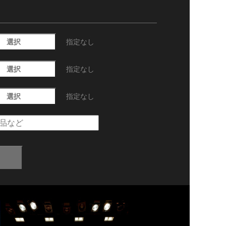
選択
指定なし
選択
指定なし
選択
指定なし