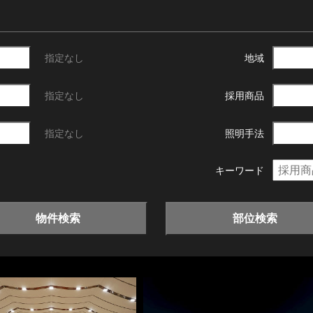
指定なし
地域
指定なし
採用商品
指定なし
照明手法
キーワード
物件検索
部位検索