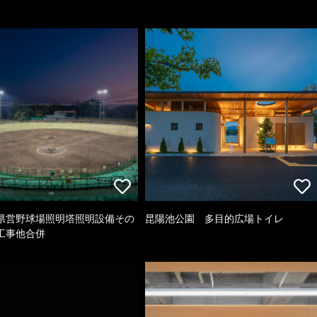
県営野球場照明塔照明設備その
昆陽池公園 多目的広場トイレ
工事他合併