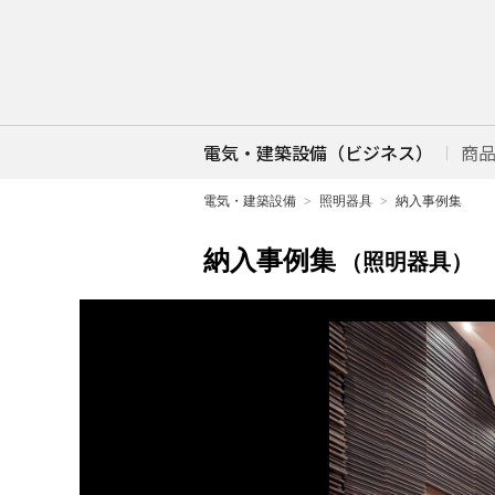
電気・建築設備（ビジネス）
商
電気・建築設備
照明器具
納入事例集
納入事例集
（照明器具）