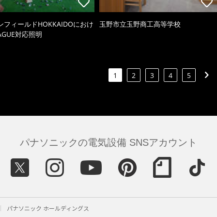
ンフィールドHOKKAIDOにおけ
玉野市立玉野商工高等学校
EAGUE対応照明
1
2
3
4
5
パナソニックの電気設備 SNSアカウント
パナソニック ホールディングス