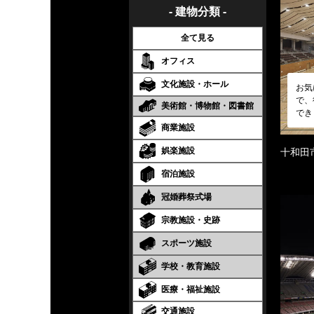
- 建物分類 -
全て見る
オフィス
文化施設・ホール
お気
で、
美術館・博物館・図書館
でき
商業施設
娯楽施設
十和田
宿泊施設
冠婚葬祭式場
宗教施設・史跡
スポーツ施設
学校・教育施設
医療・福祉施設
交通施設