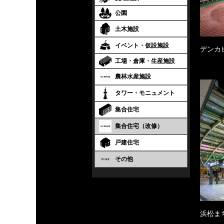
公園
土木施設
イベント・仮設施設
デンカ
工場・倉庫・生産施設
農林水産施設
タワー・モニュメント
集合住宅
集合住宅（改修）
戸建住宅
その他
浜松ま