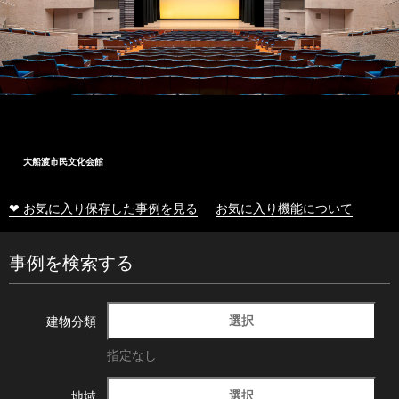
大船渡市民文化会館
❤ お気に入り保存した事例を見る
お気に入り機能について
事例を検索する
選択
建物分類
指定なし
選択
地域