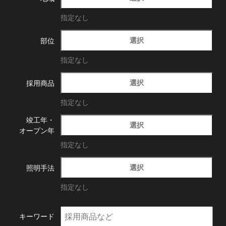
指定なし
選択
部位
指定なし
選択
採用商品
指定なし
竣工年・
選択
オープン年
指定なし
選択
照明手法
指定なし
キーワード