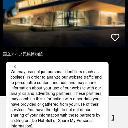
国立アイヌ民族博物館
1
2
3
4
5
パナソニックの電気設備 SNSアカウント