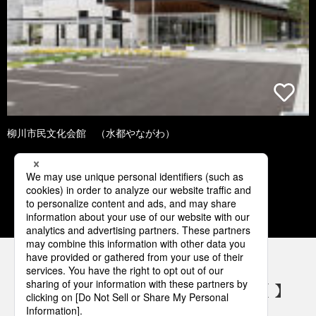
柳川市民文化会館 （水都やながわ）
3
4
5
6
7
パナソニックの電気設備 SNSアカウント