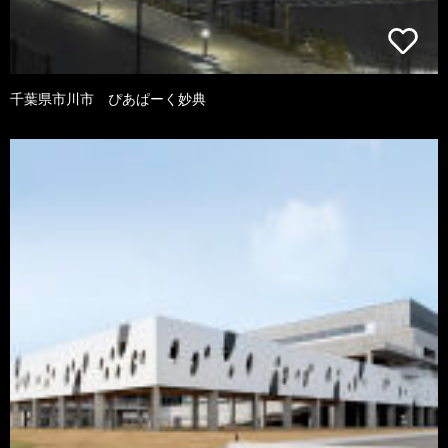
千葉県市川市 ぴあぱーく妙典