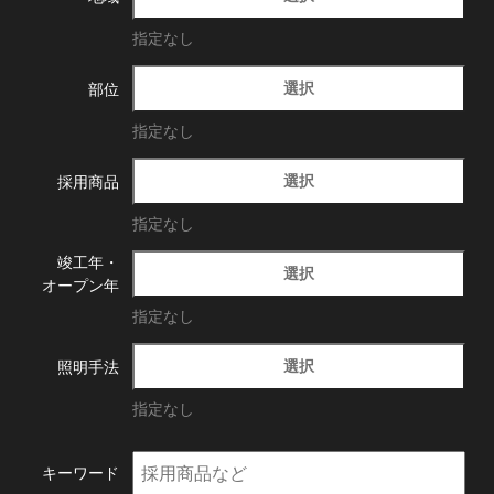
指定なし
選択
部位
指定なし
選択
採用商品
指定なし
竣工年・
選択
オープン年
指定なし
選択
照明手法
指定なし
キーワード