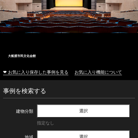
大船渡市民文化会館
❤ お気に入り保存した事例を見る
お気に入り機能について
事例を検索する
選択
建物分類
指定なし
選択
地域