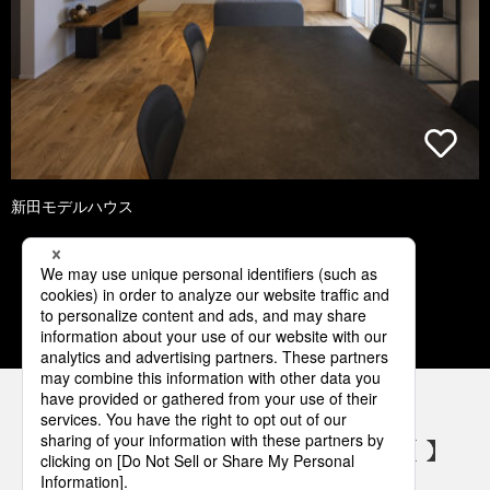
新田モデルハウス
1
2
3
4
5
パナソニックの電気設備 SNSアカウント