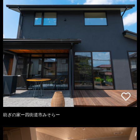
紡ぎの家ー四街道市みそらー