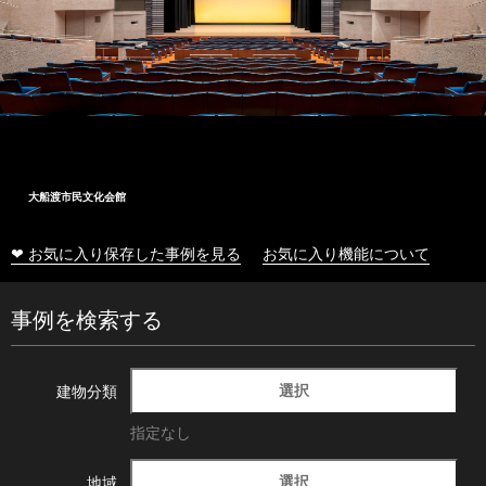
大船渡市民文化会館
❤ お気に入り保存した事例を見る
お気に入り機能について
事例を検索する
選択
建物分類
指定なし
選択
地域