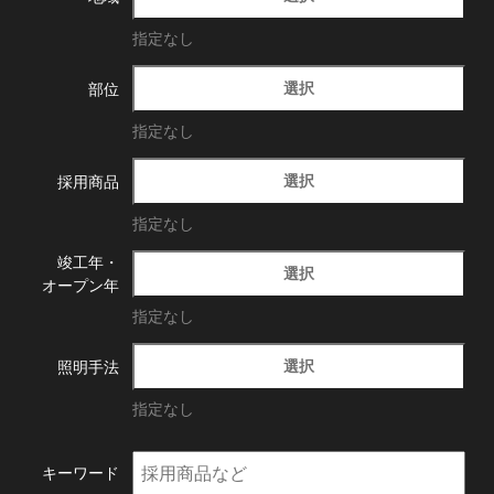
指定なし
選択
部位
指定なし
選択
採用商品
指定なし
竣工年・
選択
オープン年
指定なし
選択
照明手法
指定なし
キーワード