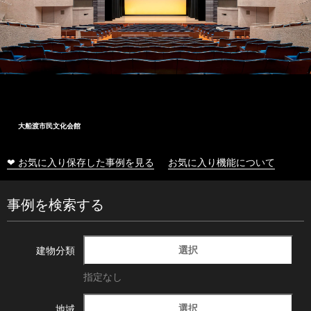
大船渡市民文化会館
❤ お気に入り保存した事例を見る
お気に入り機能について
事例を検索する
選択
建物分類
指定なし
選択
地域