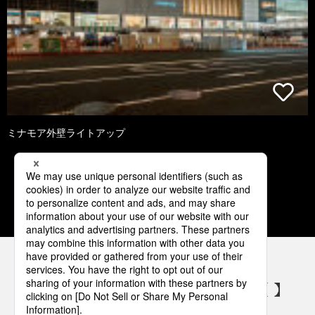
ミナモア外壁ライトアップ
1
2
3
4
5
パナソニックの電気設備 SNSアカウント