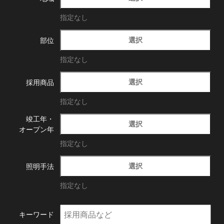
指定なし
選択
部位
指定なし
選択
採用商品
指定なし
竣工年・
選択
オープン年
指定なし
選択
照明手法
指定なし
キーワード