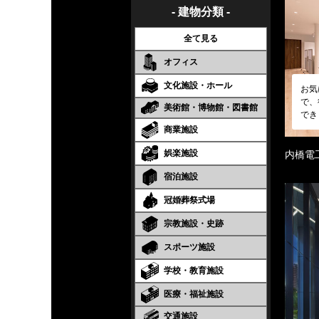
- 建物分類 -
全て見る
オフィス
文化施設・ホール
お気
で、
美術館・博物館・図書館
でき
商業施設
娯楽施設
内橋電
宿泊施設
冠婚葬祭式場
宗教施設・史跡
スポーツ施設
学校・教育施設
医療・福祉施設
交通施設