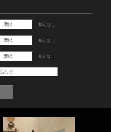
選択
指定なし
選択
指定なし
選択
指定なし