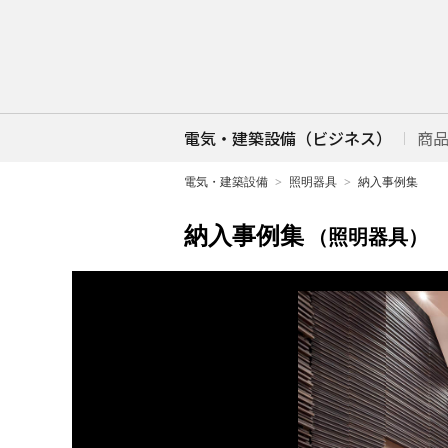
電気・建築設備（ビジネス）
商
電気・建築設備
照明器具
納入事例集
納入事例集
（照明器具）