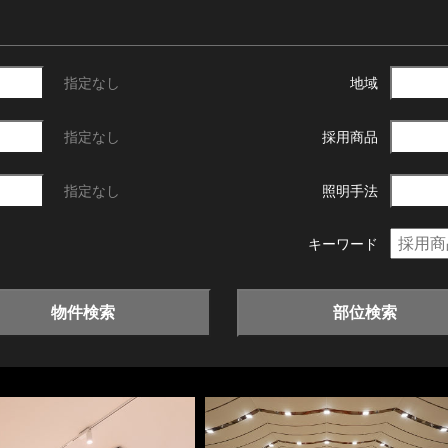
指定なし
地域
指定なし
採用商品
指定なし
照明手法
キーワード
物件検索
部位検索