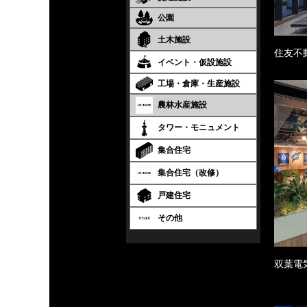
公園
土木施設
住友不
イベント・仮設施設
工場・倉庫・生産施設
農林水産施設
タワー・モニュメント
集合住宅
集合住宅（改修）
戸建住宅
その他
双葉電