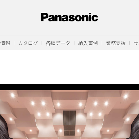
品情報
カタログ
各種データ
納入事例
業務支援
サ