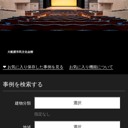
大船渡市民文化会館
❤ お気に入り保存した事例を見る
お気に入り機能について
事例を検索する
選択
建物分類
指定なし
選択
地域