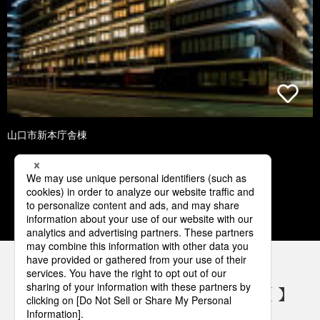
山口市新本庁舎棟
1
2
3
4
5
パナソニックの電気設備 SNSアカウント