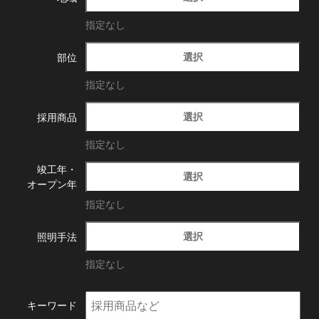
指定なし
選択
部位
指定なし
選択
採用商品
指定なし
竣工年・
選択
オープン年
指定なし
選択
照明手法
指定なし
キーワード