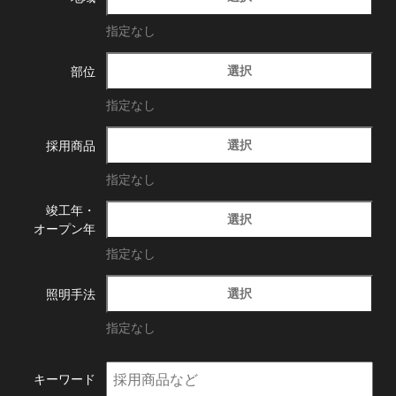
指定なし
選択
部位
指定なし
選択
採用商品
指定なし
竣工年・
選択
オープン年
指定なし
選択
照明手法
指定なし
キーワード