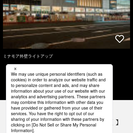
ミナモア外壁ライトアップ
1
2
3
4
5
パナソニックの電気設備 SNSアカウント