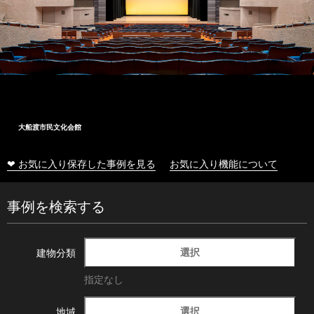
大船渡市民文化会館
❤ お気に入り保存した事例を見る
お気に入り機能について
事例を検索する
選択
建物分類
指定なし
選択
地域