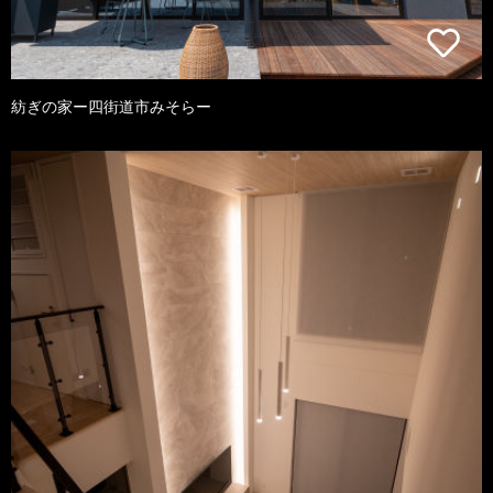
紡ぎの家ー四街道市みそらー