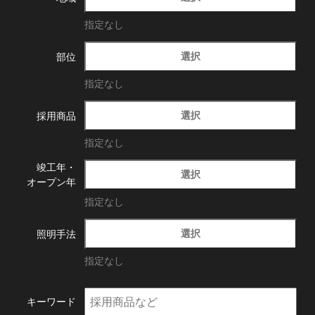
指定なし
選択
部位
指定なし
選択
採用商品
指定なし
竣工年・
選択
オープン年
指定なし
選択
照明手法
指定なし
キーワード