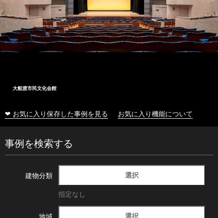
大船渡市民文化会館
❤ お気に入り保存した事例を見る
お気に入り機能について
事例を検索する
選択
建物分類
指定なし
選択
地域