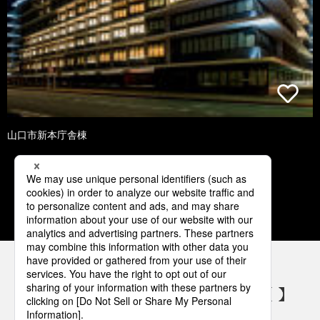
山口市新本庁舎棟
1
2
3
4
5
パナソニックの電気設備 SNSアカウント