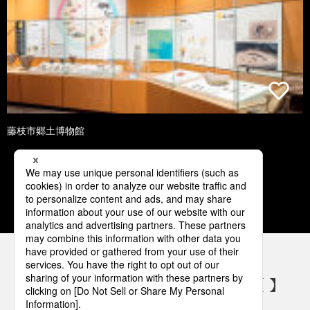
藤枝市郷土博物館
1
2
3
4
5
パナソニックの電気設備 SNSアカウント