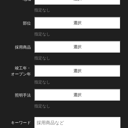
指定なし
選択
部位
指定なし
選択
採用商品
指定なし
竣工年・
選択
オープン年
指定なし
選択
照明手法
指定なし
キーワード