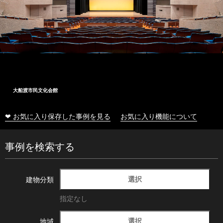
大船渡市民文化会館
❤ お気に入り保存した事例を見る
お気に入り機能について
事例を検索する
選択
建物分類
指定なし
選択
地域