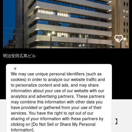
明治安田広島ビル
1
2
3
4
5
パナソニックの電気設備 SNSアカウント