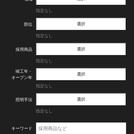
指定なし
選択
部位
指定なし
選択
採用商品
指定なし
竣工年・
選択
オープン年
指定なし
選択
照明手法
指定なし
キーワード