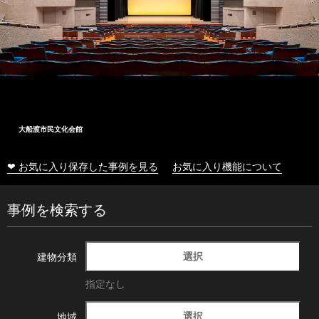
大船渡市民文化会館
❤ お気に入り保存した事例を見る
お気に入り機能について
事例を検索する
選択
建物分類
指定なし
選択
地域